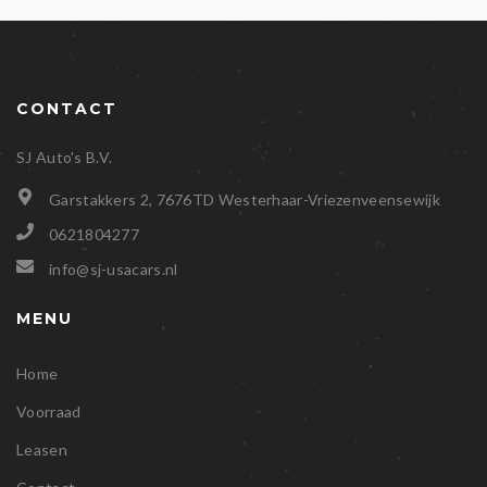
CONTACT
SJ Auto's B.V.
Garstakkers 2, 7676TD Westerhaar-Vriezenveensewijk
0621804277
info@sj-usacars.nl
MENU
Home
Voorraad
Leasen