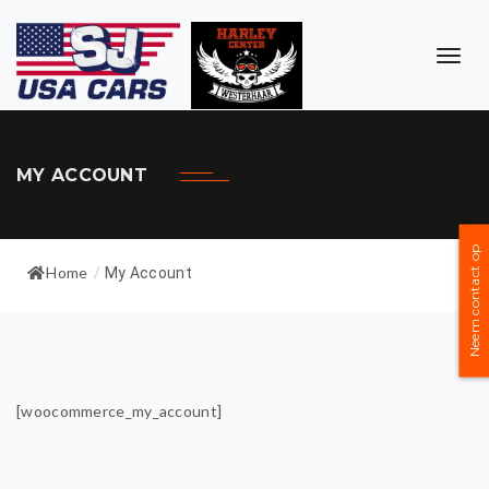
TOG
NAVI
MY ACCOUNT
Neem contact op
Home
/
My Account
[woocommerce_my_account]