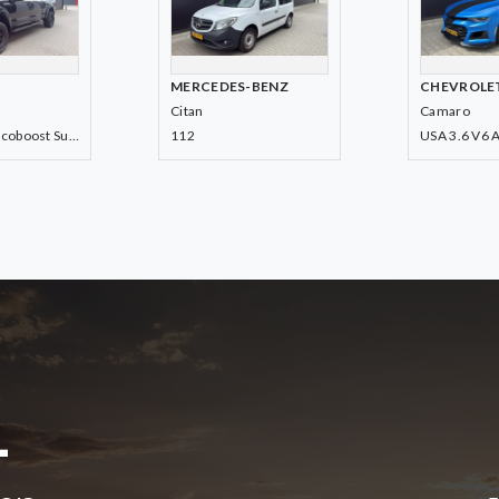
S-BENZ
CHEVROLET
HARLEY-
Camaro
Street Glid
USA 3.6 V6 Automaat
103 FLHX
+