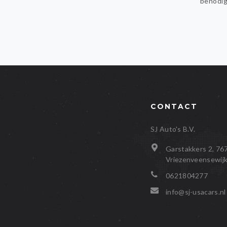
benodi
CONTACT
SJ Auto's B.V.
Garstakkers 2, 7
Vriezenveensewij
0621804277
info@sj-usacars.nl