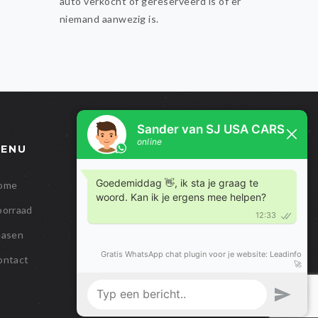
auto verkocht of gereserveerd is of er
niemand aanwezig is.
ENU
ome
oorraad
easen
ontact