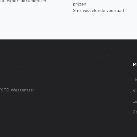
gde exportdocumenten.
prijzen
Snel wisselende voorraad
M
H
676TD Westerhaar-
V
k
L
C