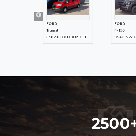
FORD
MERCEDE
F-150
Citan
350 2.0 TDCI L3H2 DC Trend RWD
USA 3.5 V6 Ecoboost SuperCrew
112
2500