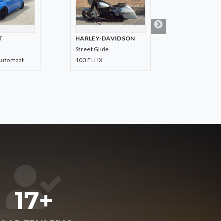
DAVIDSON
HARLEY-DAVIDSON
HARLEY-
e
Street Glide
103 FLHXS
103 FLHX
17+