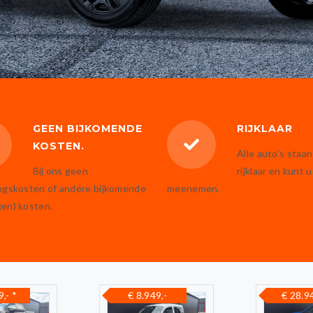
GEEN BIJKOMENDE
RIJKLAAR
KOSTEN.
Alle auto’s staan
Bij ons geen
rijklaar en kunt u
ingskosten of andere bijkomende
meenemen.
gen) kosten.
49,-
€ 28.949,-
€ 16.